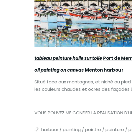
tableau peinture huile sur toile
Port de Men
oil painting on canvas
Menton harbour
Situé face aux montagnes, et niché au pied de 
les couleurs chaudes et ocres des façades b
VOUS POUVEZ ME CONFIER LA RÉALISATION D’UN
harbour
/
painting
/
peintre
/
peinture
/
p