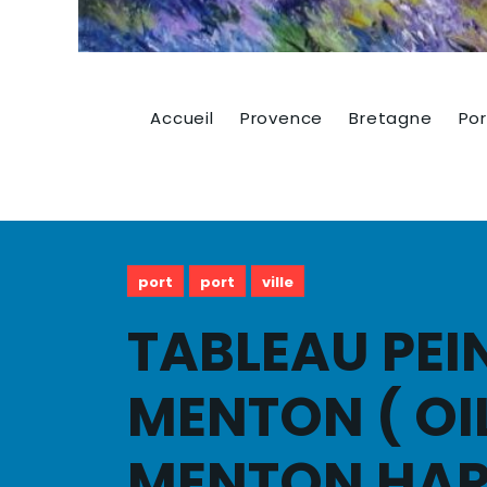
Accueil
Provence
Bretagne
Por
port
port
ville
TABLEAU PEI
MENTON ( OI
MENTON HAR