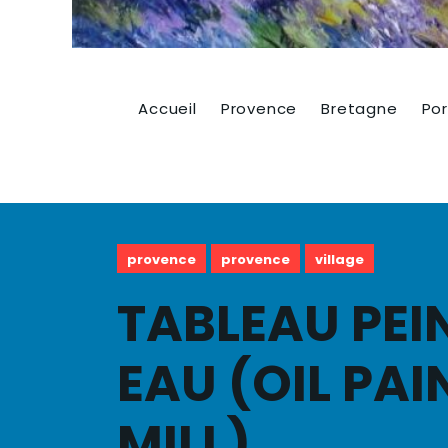
Accueil
Provence
Bretagne
Por
provence
provence
village
TABLEAU PEI
EAU (OIL PA
MILL)