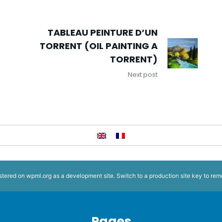
TABLEAU PEINTURE D’UN
TORRENT (OIL PAINTING A
TORRENT)
Next post
istered on
wpml.org
as a development site. Switch to a production site key to
rem
Pages