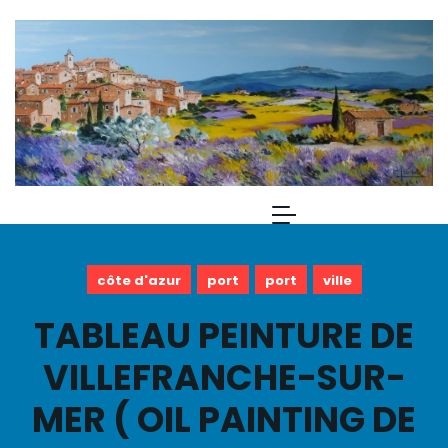
côte d'azur
port
port
ville
TABLEAU PEINTURE DE
VILLEFRANCHE-SUR-
MER ( OIL PAINTING DE