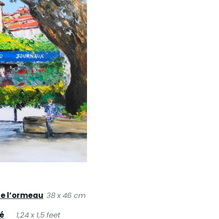
de l’ormeau
38 x 46 cm
fé
1,24 x 1,5 feet