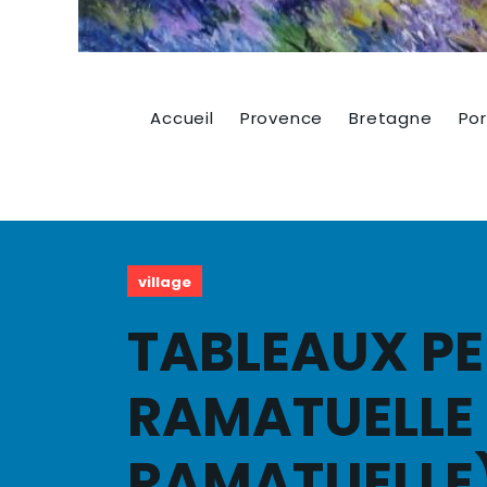
Accueil
Provence
Bretagne
Por
village
TABLEAUX PE
RAMATUELLE 
RAMATUELLE